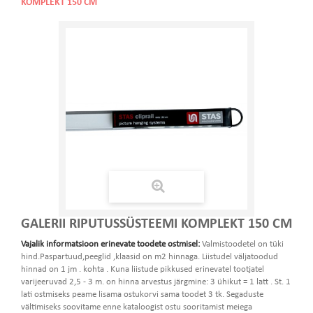
KOMPLEKT 150 CM
GALERII RIPUTUSSÜSTEEMI KOMPLEKT 150 CM
Vajalik informatsioon erinevate toodete ostmisel:
Valmistoodetel on tüki
hind.Paspartuud,peeglid ,klaasid on m2 hinnaga. Liistudel väljatoodud
hinnad on 1 jm . kohta . Kuna liistude pikkused erinevatel tootjatel
varijeeruvad 2,5 - 3 m. on hinna arvestus järgmine: 3 ühikut = 1 latt . St. 1
lati ostmiseks peame lisama ostukorvi sama toodet 3 tk. Segaduste
vältimiseks soovitame enne kataloogist ostu sooritamist meiega