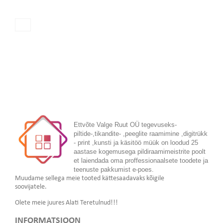
Ettvõte Valge Ruut OÜ tegevuseks-
piltide-,tikandite- ,peeglite raamimine ,digitrükk
- print ,kunsti ja käsitöö müük on loodud 25
aastase kogemusega pildiraamimeistrite poolt
et laiendada oma proffessionaalsete toodete ja
teenuste pakkumist e-poes.
Muudame sellega meie tooted kättesaadavaks kõigile
soovijatele.
Olete meie juures Alati Teretulnud!!!
INFORMATSIOON