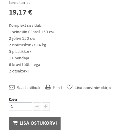
konsulteerida.
19,17 €
Komplekt sisaldab:
1 seinasiin Cliprail 150 см
2 jõhvi 150 см
2 riputuskonksu 4 kg
5 plastikkorki
1 ühendaja
6 kruvi tüüblitega
2 otsakorki
Saada sõbrale
Prindi
Lisa soovinimekirja
Kogus
LISA OSTUKORVI