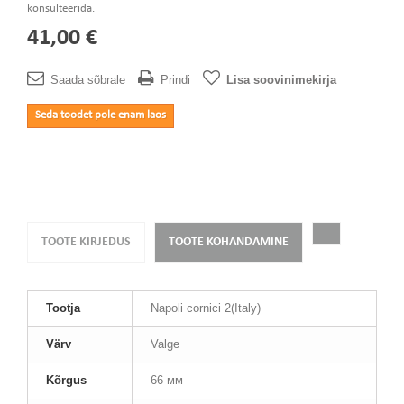
konsulteerida.
41,00 €
Saada sõbrale
Prindi
Lisa soovinimekirja
Seda toodet pole enam laos
TOOTE KIRJEDUS
TOOTE KOHANDAMINE
Tootja
Napoli cornici 2(Italy)
Värv
Valge
Kõrgus
66 мм