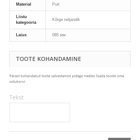
Material
Puit
Liistu
Kõrge neljandik
kategooria
Laius
085 мм
TOOTE KOHANDAMINE
Pärast kohandatud toote salvestamist pidage meeles lisada toode oma
ostukorvi.
Tekst