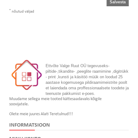
Salvesta
*
nõutud väljad
Ettvõte Valge Ruut OÜ tegevuseks-
piltide-,tikandite- ,peeglite raamimine ,digitrükk
- print ,kunsti ja käsitöö müük on loodud 25
aastase kogemusega pildiraamimeistrite poolt
et laiendada oma proffessionaalsete toodete ja
teenuste pakkumist e-poes.
Muudame sellega meie tooted kättesaadavaks kõigile
soovijatele.
Olete meie juures Alati Teretulnud!!!
INFORMATSIOON