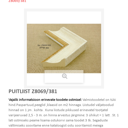
Z8069/381
PUITLIIST Z8069/381
Vajalik informatsioon erinevate toodete ostmisel:
Valmistoodetel on tüki
hind.Paspartuud,peeglid ,klaasid on m2 hinnaga. Liistudel väljatoodud
hinnad on 1 jm . kohta . Kuna liistude pikkused erinevatel tootjatel
varijeeruvad 2,5 - 3 m. on hinna arvestus järgmine: 3 ühikut = 1 latt . St. 1
lati ostmiseks peame lisama ostukorvi sama toodet 3 tk. Segaduste
vältimiseks soovitame enne kataloogist ostu sooritamist meiega