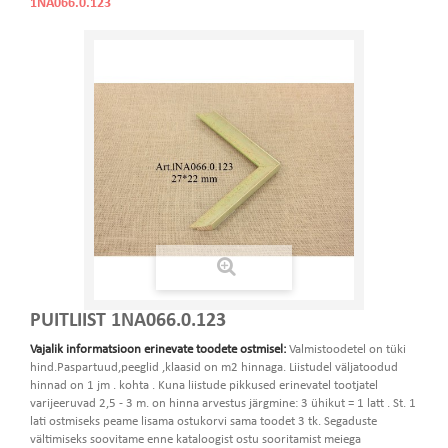
1NA066.0.123
PUITLIIST 1NA066.0.123
Vajalik informatsioon erinevate toodete ostmisel:
Valmistoodetel on tüki
hind.Paspartuud,peeglid ,klaasid on m2 hinnaga. Liistudel väljatoodud
hinnad on 1 jm . kohta . Kuna liistude pikkused erinevatel tootjatel
varijeeruvad 2,5 - 3 m. on hinna arvestus järgmine: 3 ühikut = 1 latt . St. 1
lati ostmiseks peame lisama ostukorvi sama toodet 3 tk. Segaduste
vältimiseks soovitame enne kataloogist ostu sooritamist meiega