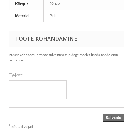
Kõrgus
22 мм
Material
Puit
TOOTE KOHANDAMINE
Pärast kohandatud toote salvestamist pidage meeles lisada toode oma
ostukorvi.
Tekst
Salvesta
*
nõutud väljad