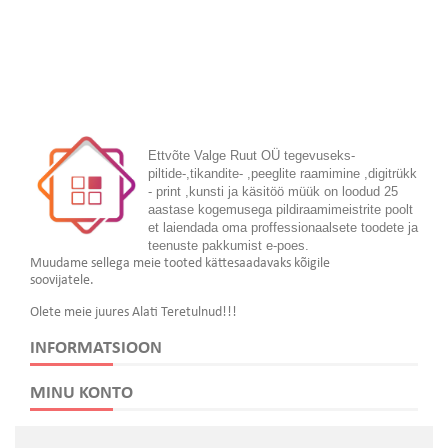
Ettvõte Valge Ruut OÜ tegevuseks-
piltide-,tikandite- ,peeglite raamimine ,digitrükk
- print ,kunsti ja käsitöö müük on loodud 25
aastase kogemusega pildiraamimeistrite poolt
et laiendada oma proffessionaalsete toodete ja
teenuste pakkumist e-poes.
Muudame sellega meie tooted kättesaadavaks kõigile
soovijatele.
Olete meie juures Alati Teretulnud!!!
INFORMATSIOON
MINU KONTO