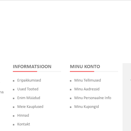
INFORMATSIOON
MINU KONTO
Eripakkumised
Minu Tellimused
k
Uued Tooted
Minu Aadressid
oma
Enim Müüdud
Minu Personaalne Info
Meie Kauplused
Minu Kupongid
Hinnad
Kontakt