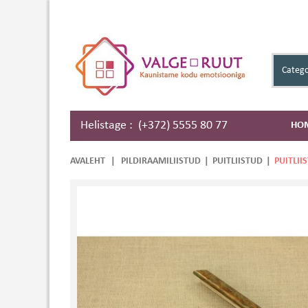
Catego
Helistage : (+372) 5555 80 77
HO
AVALEHT
|
PILDIRAAMILIISTUD
|
PUITLIISTUD
|
PUITLII