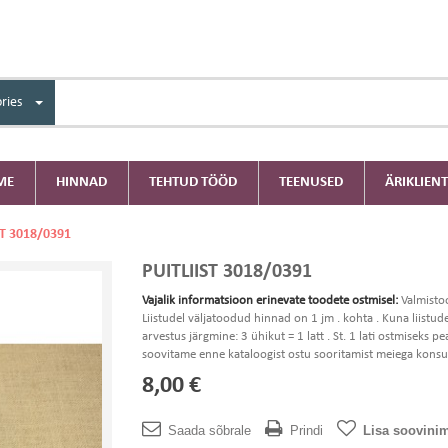
ries
ME
HINNAD
TEHTUD TÖÖD
TEENUSED
ÄRIKLIENT
ST 3018/0391
PUITLIIST 3018/0391
Vajalik informatsioon erinevate toodete ostmisel:
Valmisto
Liistudel väljatoodud hinnad on 1 jm . kohta . Kuna liistud
arvestus järgmine: 3 ühikut = 1 latt . St. 1 lati ostmiseks
soovitame enne kataloogist ostu sooritamist meiega konsul
8,00 €
Saada sõbrale
Prindi
Lisa soovinim