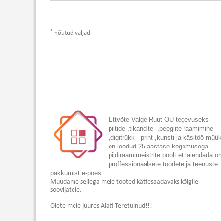
*
nõutud väljad
Ettvõte Valge Ruut OÜ tegevuseks-
piltide-,tikandite- ,peeglite raamimine
,digitrükk - print ,kunsti ja käsitöö müü
on loodud 25 aastase kogemusega
pildiraamimeistrite poolt et laiendada 
proffessionaalsete toodete ja teenuste
pakkumist e-poes.
Muudame sellega meie tooted kättesaadavaks kõigile
soovijatele.
Olete meie juures Alati Teretulnud!!!