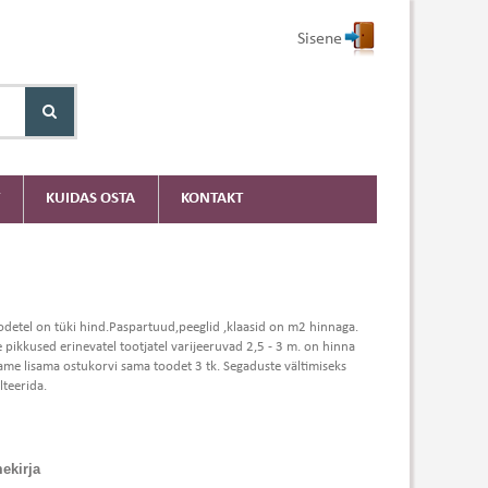
Sisene
KUIDAS OSTA
KONTAKT
odetel on tüki hind.Paspartuud,peeglid ,klaasid on m2 hinnaga.
e pikkused erinevatel tootjatel varijeeruvad 2,5 - 3 m. on hinna
 peame lisama ostukorvi sama toodet 3 tk. Segaduste vältimiseks
teerida.
ekirja