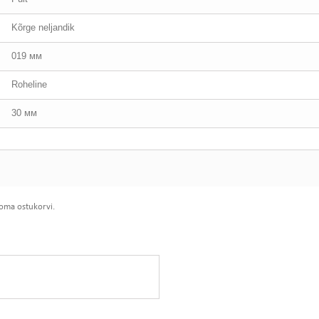
Kõrge neljandik
019 мм
Roheline
30 мм
 oma ostukorvi.