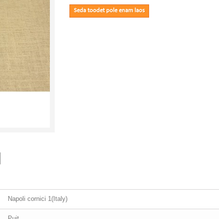
Seda toodet pole enam laos
Napoli cornici 1(Italy)
Puit