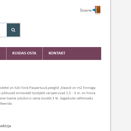
Sisene
KUIDAS OSTA
KONTAKT
odetel on tüki hind.Paspartuud,peeglid ,klaasid on m2 hinnaga.
e pikkused erinevatel tootjatel varijeeruvad 2,5 - 3 m. on hinna
 peame lisama ostukorvi sama toodet 3 tk. Segaduste vältimiseks
teerida.
ekirja