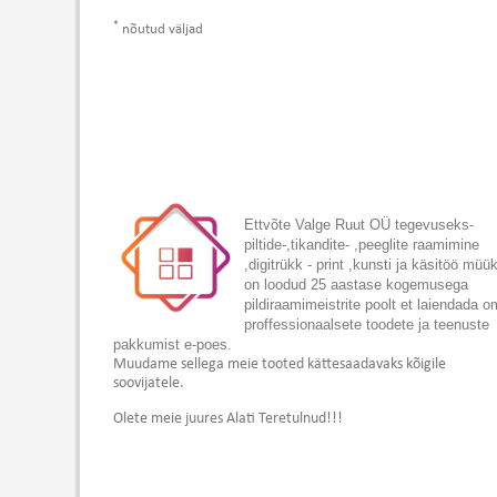
*
nõutud väljad
Ettvõte Valge Ruut OÜ tegevuseks-
piltide-,tikandite- ,peeglite raamimine
,digitrükk - print ,kunsti ja käsitöö müü
on loodud 25 aastase kogemusega
pildiraamimeistrite poolt et laiendada 
proffessionaalsete toodete ja teenuste
pakkumist e-poes.
Muudame sellega meie tooted kättesaadavaks kõigile
soovijatele.
Olete meie juures Alati Teretulnud!!!