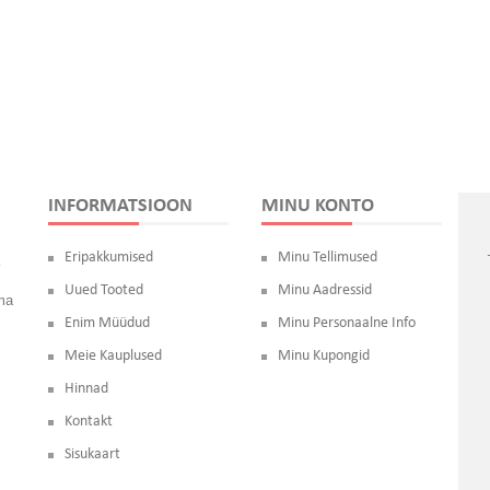
INFORMATSIOON
MINU KONTO
Eripakkumised
Minu Tellimused
k
Uued Tooted
Minu Aadressid
oma
Enim Müüdud
Minu Personaalne Info
Meie Kauplused
Minu Kupongid
Hinnad
Kontakt
Sisukaart