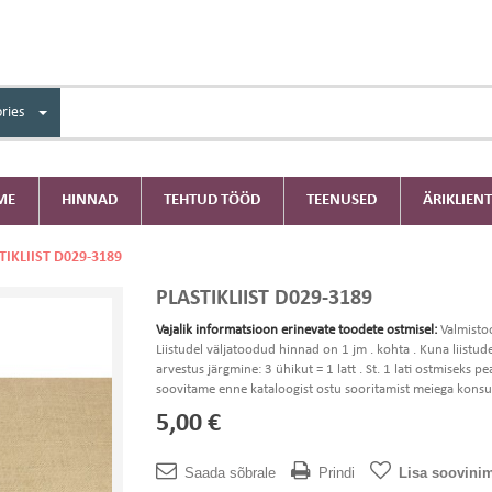
ries
ME
HINNAD
TEHTUD TÖÖD
TEENUSED
ÄRIKLIENT
TIKLIIST D029-3189
PLASTIKLIIST D029-3189
Vajalik informatsioon erinevate toodete ostmisel:
Valmisto
Liistudel väljatoodud hinnad on 1 jm . kohta . Kuna liistud
arvestus järgmine: 3 ühikut = 1 latt . St. 1 lati ostmiseks
soovitame enne kataloogist ostu sooritamist meiega konsul
5,00 €
Saada sõbrale
Prindi
Lisa soovinim