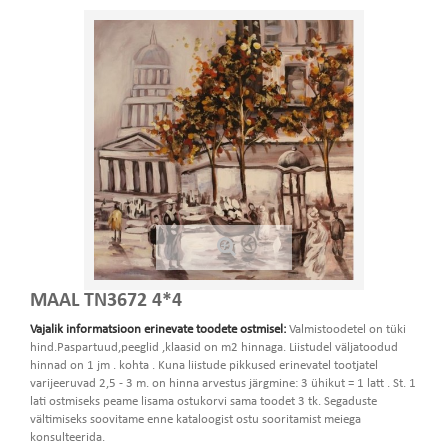
MAAL TN3672 4*4
Vajalik informatsioon erinevate toodete ostmisel:
Valmistoodetel on tüki
hind.Paspartuud,peeglid ,klaasid on m2 hinnaga. Liistudel väljatoodud
hinnad on 1 jm . kohta . Kuna liistude pikkused erinevatel tootjatel
varijeeruvad 2,5 - 3 m. on hinna arvestus järgmine: 3 ühikut = 1 latt . St. 1
lati ostmiseks peame lisama ostukorvi sama toodet 3 tk. Segaduste
vältimiseks soovitame enne kataloogist ostu sooritamist meiega
konsulteerida.