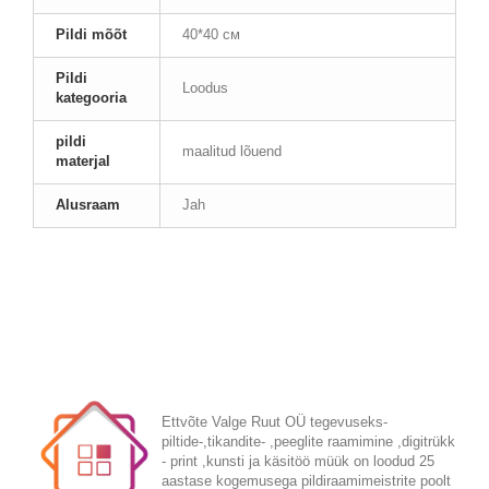
Pildi mõõt
40*40 см
Pildi
Loodus
kategooria
pildi
maalitud lõuend
materjal
Alusraam
Jah
Ettvõte Valge Ruut OÜ tegevuseks-
piltide-,tikandite- ,peeglite raamimine ,digitrükk
- print ,kunsti ja käsitöö müük on loodud 25
aastase kogemusega pildiraamimeistrite poolt