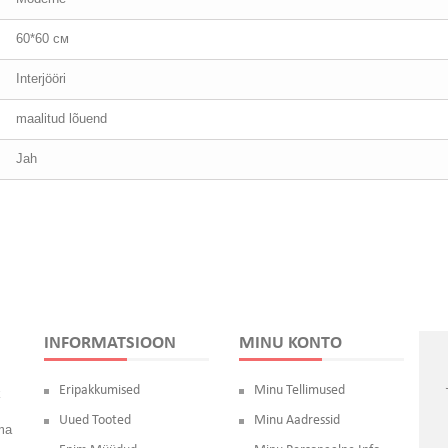
60*60 см
Interjööri
maalitud lõuend
Jah
INFORMATSIOON
MINU KONTO
Eripakkumised
Minu Tellimused
k
Uued Tooted
Minu Aadressid
oma