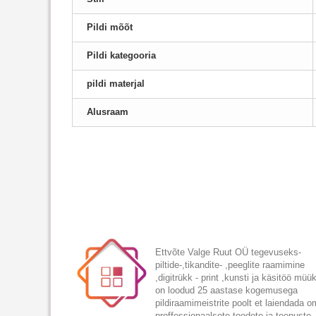
Pildi mõõt
Pildi kategooria
pildi materjal
Alusraam
Ettvõte Valge Ruut OÜ tegevuseks-
piltide-,tikandite- ,peeglite raamimine
,digitrükk - print ,kunsti ja käsitöö müü
on loodud 25 aastase kogemusega
pildiraamimeistrite poolt et laiendada 
proffessionaalsete toodete ja teenuste