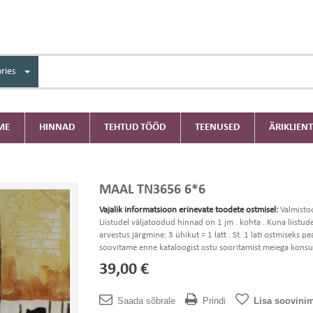
ries
ME
HINNAD
TEHTUD TÖÖD
TEENUSED
ÄRIKLIENT
MAAL TN3656 6*6
Vajalik informatsioon erinevate toodete ostmisel:
Valmisto
Liistudel väljatoodud hinnad on 1 jm . kohta . Kuna liistud
arvestus järgmine: 3 ühikut = 1 latt . St. 1 lati ostmiseks
soovitame enne kataloogist ostu sooritamist meiega konsul
39,00 €
Saada sõbrale
Prindi
Lisa soovinim