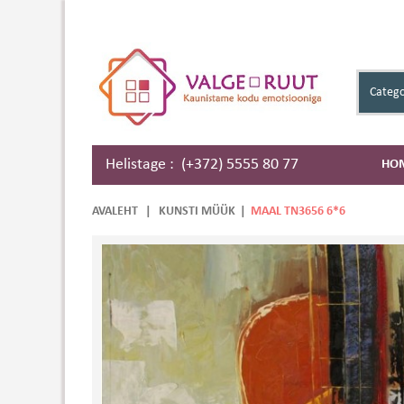
Catego
Helistage : (+372) 5555 80 77
HO
AVALEHT
|
KUNSTI MÜÜK
|
MAAL TN3656 6*6