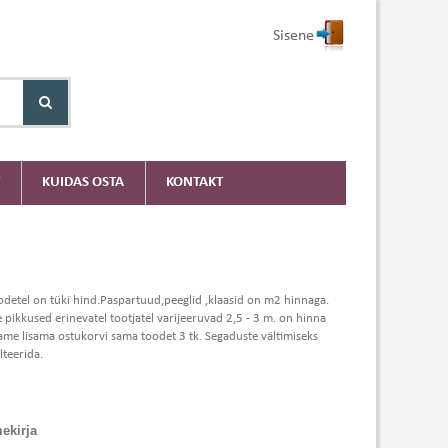
Sisene
KUIDAS OSTA
KONTAKT
odetel on tüki hind.Paspartuud,peeglid ,klaasid on m2 hinnaga.
e pikkused erinevatel tootjatel varijeeruvad 2,5 - 3 m. on hinna
 peame lisama ostukorvi sama toodet 3 tk. Segaduste vältimiseks
teerida.
ekirja