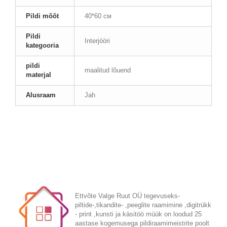
Pildi mõõt
40*60 см
Pildi
Interjööri
kategooria
pildi
maalitud lõuend
materjal
Alusraam
Jah
Ettvõte Valge Ruut OÜ tegevuseks-
piltide-,tikandite- ,peeglite raamimine ,digitrükk
- print ,kunsti ja käsitöö müük on loodud 25
aastase kogemusega pildiraamimeistrite poolt