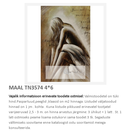
MAAL TN3574 4*6
Vajalik informatsioon erinevate toodete ostmisel:
Valmistoodetel on tüki
hind.Paspartuud,peeglid ,klaasid on m2 hinnaga. Liistudel väljatoodud
hinnad on 1 jm . kohta . Kuna liistude pikkused erinevatel tootjatel
varijeeruvad 2,5 - 3 m. on hinna arvestus järgmine: 3 ühikut = 1 latt . St. 1
lati ostmiseks peame lisama ostukorvi sama toodet 3 tk. Segaduste
vältimiseks soovitame enne kataloogist ostu sooritamist meiega
konsulteerida.